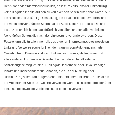
zumutbar wäre, die Nutzung im Falle rechtswidriger Inhalte zu verhindern.
Der Autor erklärt hiermit ausdrücklich, dass zum Zeitpunkt der Linksetzung
keine illegalen Inhalte auf den zu verlinkenden Seiten erkennbar waren. Auf
die aktuelle und zukünftige Gestaltung, die Inhalte oder die Urheberschaft
der verlinkten/verknüpften Seiten hat der Autor keinerlei Einfluss. Deshalb
distanziert er sich hiermit ausdrücklich von allen Inhalten aller verlinkten
/verknüpften Seiten, die nach der Linksetzung verändert wurden. Diese
Feststellung gilt für alle innerhalb des eigenen Internetangebotes gesetzten
Links und Verweise sowie für Fremdeinträge in vom Autor eingerichteten
Gästebüchern, Diskussionsforen, Linkverzeichnissen, Mailinglisten und in
allen anderen Formen von Datenbanken, auf deren Inhalt externe
Schreibzugriffe möglich sind. Für illegale, fehlerhafte oder unvollständige
Inhalte und insbesondere für Schäden, die aus der Nutzung oder
Nichtnutzung solcherart dargebotener Informationen entstehen, haftet allein
der Anbieter der Seite, auf welche verwiesen wurde, nicht derjenige, der über
Links auf die jeweilige Veröffentlichung lediglich verweist.